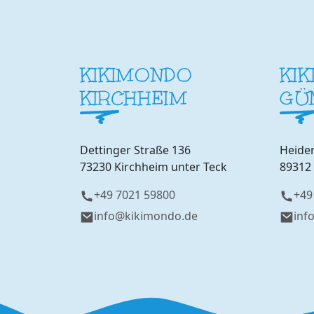
KIKIMONDO
KI
KIRCHHEIM
GÜ
Dettinger Straße 136
Heide
73230 Kirchheim unter Teck
89312
+49 7021 59800
+49
info@kikimondo.de
inf