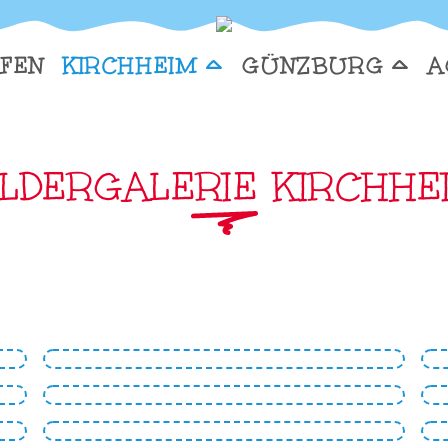
Toggle Dropdown
Togg
FEN
KIRCHHEIM
GÜNZBURG
A
ILDERGALERIE KIRCHHE