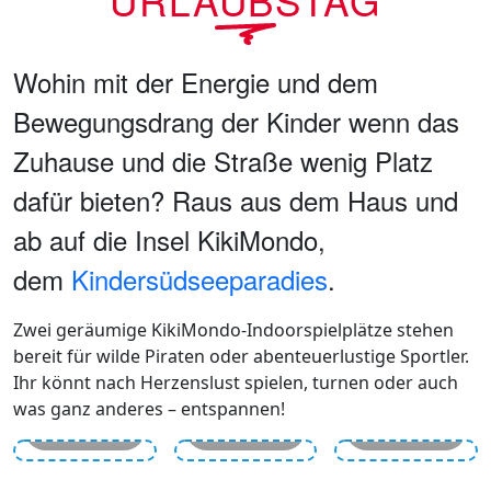
URLAUBSTAG
Wohin mit der Energie und dem
Bewegungsdrang der Kinder wenn das
Zuhause und die Straße wenig Platz
dafür bieten? Raus aus dem Haus und
ab auf die Insel KikiMondo,
dem
Kindersüdseeparadies
.
Zwei geräumige KikiMondo-Indoorspielplätze stehen
Klettervulkan
FUNPLAY
Hochseilgarte
bereit für wilde Piraten oder abenteuerlustige Sportler.
im
im
im
Ihr könnt nach Herzenslust spielen, turnen oder auch
Standort
Standort
Standort
was ganz anderes – entspannen!
Günzburg
Kirchheim
Günzburg